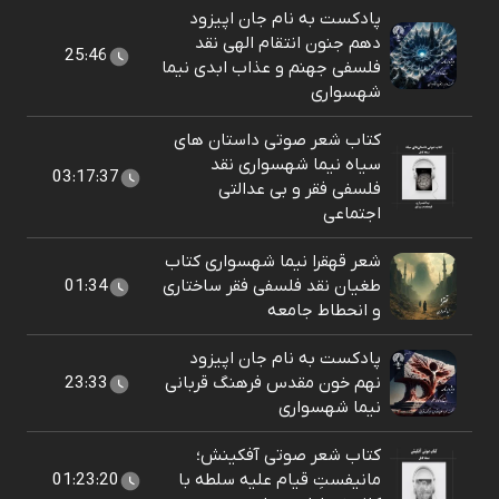
پادکست به نام جان اپیزود
دهم جنون انتقام الهی نقد
25:46
فلسفی جهنم و عذاب ابدی نیما
شهسواری
کتاب شعر صوتی داستان های
سیاه نیما شهسواری نقد
03:17:37
فلسفی فقر و بی عدالتی
اجتماعی
شعر قهقرا نیما شهسواری کتاب
طغیان نقد فلسفی فقر ساختاری
01:34
و انحطاط جامعه
پادکست به نام جان اپیزود
نهم خون مقدس فرهنگ قربانی
23:33
نیما شهسواری
کتاب شعر صوتی آفکینش؛
مانیفستِ قیام علیه سلطه با
01:23:20