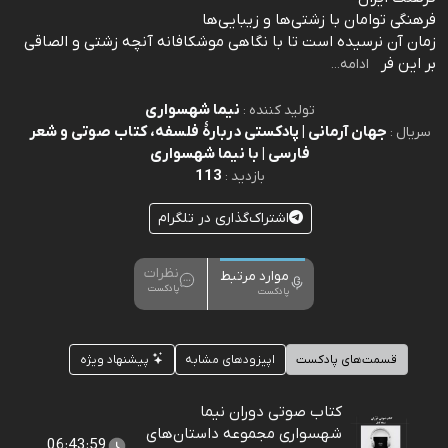
فرهنگی توامان با زشتی‌ها و زیبایی‌ها
زمان آن نرسیده است تا با نگاهی موشکافانه آنچه زشتی و الصاقی
بر این فر
ادامه...
نیما شهسواری
تولید کننده :
جهان آرمانی | پادکستی دربارۀ فلسفه، کتاب صوتی و شعر
سریال :
فارسی | با نیما شهسواری
113
بازدید :
اشتراک‌گذاری در تلگرام
نظرات
موارد مرتبط
پادکست
پادکست
قسمت‌های پادکست
اپیزودهای مشابه
پیشنهاد ویژه
کتاب صوتی دوران نیما
شهسواری مجموعه داستان‌های
06:43:59