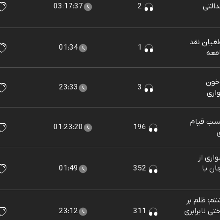
التی
2
03:17:37
غیان نقد
01:34
1
معه
 خون
23:33
3
اری
ستِ قیام
01:23:20
196
ی
اری از
ان با
352
01:49
م: ظلم بر
ی نابرابری
311
23:12