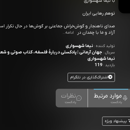
با نیما شهسواری
توهم رهایی ایران
صدای ناهنجار و گوش‌خراش جماعتی بر گوش‌ها در حال تکرار است
آزاد و ما با چمدان در
ادامه...
نیما شهسواری
تولید کننده :
جهان آرمانی | پادکستی دربارۀ فلسفه، کتاب صوتی و شعر 
سریال :
نیما شهسواری
119
بازدید :
اشتراک‌گذاری در تلگرام
موارد مرتبط
نظرات
پادکست
پادکست
پیشنهاد ویژه