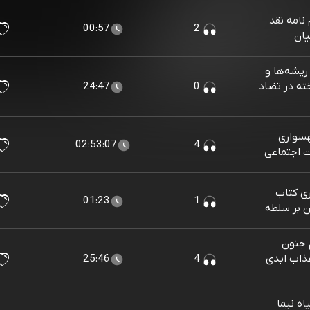
نامه نقد
00:57
2
یان
ریشه‌ها و
خته در تضاد
0
24:47
سواری
02:53:07
4
 اجتماعی
ی کتاب
01:23
1
ن بر سلطه
 جنون
عذاب ابدی
4
25:46
ه نیما