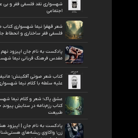
شهسواری نقد فلسفی فقر و بی عد
اجتماعی
شعر قهقرا نیما شهسواری کتاب ط
فلسفی فقر ساختاری و انحطاط جا
پادکست به نام جان اپیزود نهم
مقدس فرهنگ قربانی نیما شهسو
کتاب شعر صوتی آفکینش؛ مانیف
علیه سلطه با کلام نیما شهسوار
عشق پاک؛ شعر و کلام نیما شهسو
کتاب رزم‌نامه در ستایشِ پیوندِ ج
طبیعت
پادکست به نام جان | اپیزود هشت
زن؛ واکاوی ریشه‌های هستی‌شناخت