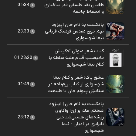
طغیان نقد فلسفی فقر ساختاری
01:34
و انحطاط جامعه
پادکست به نام جان اپیزود
نهم خون مقدس فرهنگ قربانی
23:33
نیما شهسواری
کتاب شعر صوتی آفکینش؛
مانیفستِ قیام علیه سلطه با
01:23:20
کلام نیما شهسواری
عشق پاک؛ شعر و کلام نیما
شهسواری از کتاب رزم‌نامه در
01:49
ستایشِ پیوندِ جان با طبیعت
پادکست به نام جان | اپیزود
هشتم: ظلم بر زن؛ واکاوی
ریشه‌های هستی‌شناختی
23:12
نابرابری در ادیان - نیما
شهسواری