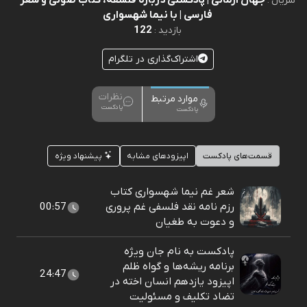
جهان آرمانی | پادکستی دربارۀ فلسفه، کتاب صوتی و شعر
سریال :
فارسی | با نیما شهسواری
122
بازدید :
اشتراک‌گذاری در تلگرام
نظرات
موارد مرتبط
پادکست
پادکست
قسمت‌های پادکست
اپیزودهای مشابه
پیشنهاد ویژه
شعر غم نیما شهسواری کتاب
رزم نامه نقد فلسفی غم پروری
00:57
و دعوت به طغیان
پادکست به نام جان ویژه
برنامه ریشه‌ها و گواه ظلم
24:47
اپیزود یازدهم انسان اخته در
تضاد تکلیف و مسئولیت