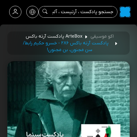
اکو موسیقی
ArteBox پادکست آرته باکس
پادکست آرته باکس ۲۸۶ - خسرو حکیم رابط/
سن مجنون، بن مجنون!