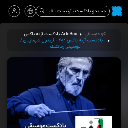
اکو موسیقی
ArteBox پادکست آرته باکس
پادکست آرته باکس ۲۸۲ - فریدون شهبازیان /
موسیقی رمانتیک