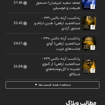
محمد سعید شریفیان/ مسحورِ
31:46
طبیعت و موسیقی
پادکست آرته باکس ۳۳۱ -
عبدالمجید ارفعی/ طنین ایلام و
32:42
منشور آزادی
پادکست آرته باکس ۳۳۰ -
عبدالمجید ارفعی/ آوایِ
34:31
خِشت‌هایِ غریب
پادکست آرته باکس ۳۲۹ -
عبدالمجید ارفعی/ از گنویِ
26:08
تفتیده تا گل‌نوشته‌هایِ
شیکاگو
مشاهده همه قسمت‌ها ▼
مطالب وبلاگ