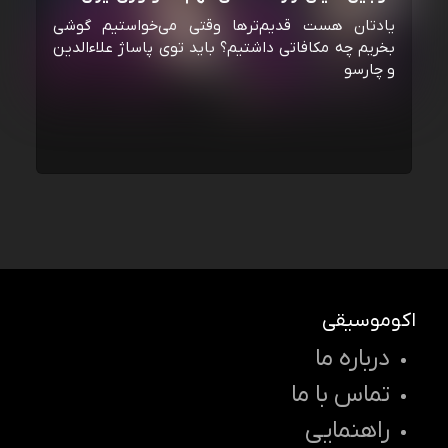
یادتان هست قدیم‌ترها وقتی می‌خواستیم گوشی
بخریم چه مکافاتی داشتیم؟ باید توی پاساژ علاءالدین
و چارسو
اکوموسیقی
درباره ما
تماس با ما
راهنمایی