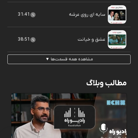
سایه ای روی عرشه
31:41
عشق و خیانت
38:51
مشاهده همه قسمت‌ها ▼
مطالب وبلاگ