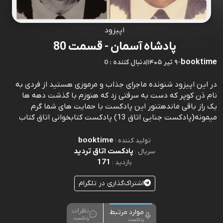
اپیزود
پادشاه آسمان - قسمت 80
booktime
-
۹ تیر ۱۴۰۵
|
0 : دنبال کننده
در این اپیزود شنونده ماجرای جذاب و مرموزی هستید از فردی به
نام دَن کوپر که دست به سرقتی زد که هنوزم با گذشت دهه ها
یک راز باقی ماندهتنور این پادکست با حمایت های شما گرم
میمونه(پادکست جنایی اتاق 13) پادکست کتابخوانی اتاق کتاب
booktime
تولید کننده :
پادکست اتاق تردید
سریال :
171
بازدید :
اشتراک‌گذاری در تلگرام
نظرات
موارد مرتبط
پادکست
پادکست