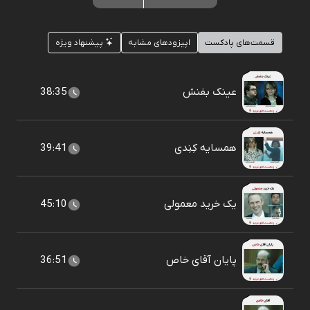
قسمت‌های پادکست
اپیزودهای مشابه
پیشنهاد ویژه
عینک بفنش
38:35
همسایه کِنِدی
39:41
یک خرید معمولی
45:10
پایان آقای خاص
36:51