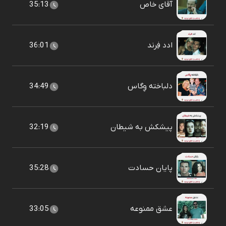
آقای خاص
35:13
ادد فِرند
36:01
دلباخته وِگاس
34:49
پیشکش به شیطان
32:19
پایان حسادت
35:28
عشق ممنوعه
33:05