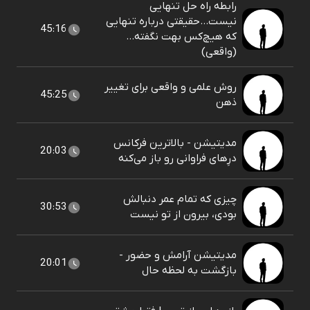
رابطه راه حل تنهایی
نیست...حقیقتی درباره تنهایی
45:16
که هیچ‌کس بهت نگفته…
(واقعی)
روش علمی و واقعی برای تغییر
45:25
ذهن
مدیتیشن - بالاترین فرکانس
20:03
درِهای فراوانی رو باز می‌کنه
چیزی که تمام عمر دنبالش
30:53
بودی، بیرون از تو نیست
مدیتیشن آرامش و حضور -
20:01
بازگشت به لحظه حال