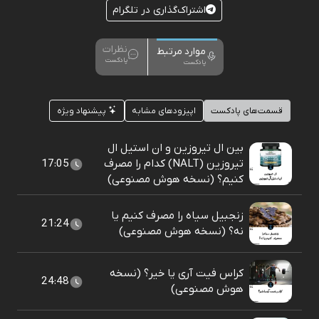
اشتراک‌گذاری در تلگرام
نظرات
موارد مرتبط
پادکست
پادکست
قسمت‌های پادکست
اپیزودهای مشابه
پیشنهاد ویژه
بین ال تیروزین و ان استیل ال
تیروزین (NALT) کدام را مصرف
17:05
کنیم؟ (نسخه هوش مصنوعی)
زنجبیل سیاه را مصرف کنیم یا
21:24
نه؟ (نسخه هوش مصنوعی)
کراس فیت آری یا خیر؟ (نسخه
24:48
هوش مصنوعی)