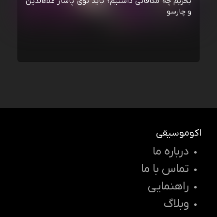
بخریم چه مکافاتی داشتیم؟ باید توی پاساژ علاءالدین
و چارسو
اکوموسیقی
درباره ما
تماس با ما
راهنمایی
وبلاگ