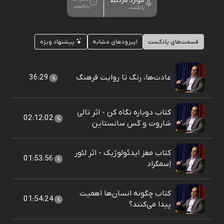
موارد مرتبط
پادکست
پادکست
قسمت‌های پادکست
اپیزودهای مشابه
پیشنهاد ویژه
عادت‌ها، رنگ تا روایت فرهنگ
36:29
کتاب دوباره نگاه کن - اثر تالی
02:12:02
شاروت و کَس سانستاین
کتاب مغز ایدئولوژیک - اثر لئور
01:53:56
اِسمگراد
کتاب چگونه انسان‌ها اهمیت
01:54:24
پیدا می‌کنند؟