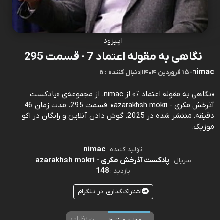
اپیزود
نگاهی به مقوله اعتماد 7 - قسمت 295
nimac
-
۱۵ فروردین ۱۴۰۴
|
6 : دنبال کننده
«نگاهی به مقوله اعتماد 7» از nimac. از مجموعه‌ی «پادکست
آذرخش مکری - azarakhsh mokri»، قسمت 295. مدت زمان 46
دقیقه. منتشر شده در 2025. گوش دادن آنلاین و رایگان در اکو
موزیک.
nimac
تولید کننده :
پادکست آذرخش مکری - azarakhsh mokri
سریال :
148
بازدید :
اشتراک‌گذاری در تلگرام
نظرات