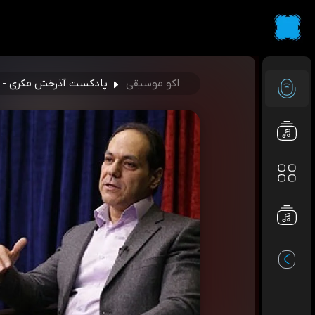
اکو موسیقی
پادکست آذرخش مکری - azarakhsh mokri