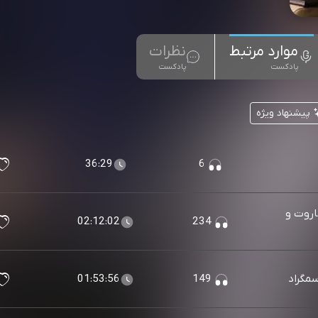
موارد مرتبط
نظرات
پادکست
پادکست
پیشنهاد ویژه
36:29
6
شاروت و
02:12:02
234
سمگراد
149
01:53:56