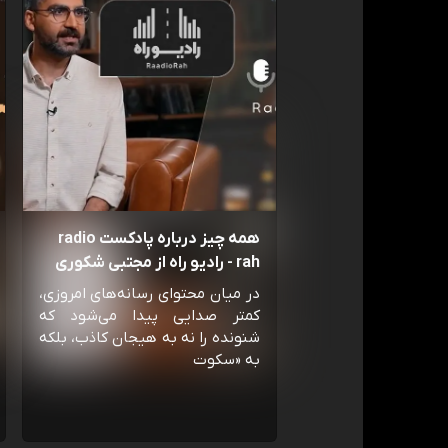
همه چیز درباره پادکست radio
rah - رادیو راه از مجتبی شکوری
در میان محتوای رسانه‌های امروزی،
کمتر صدایی پیدا می‌شود که
شنونده را نه به هیجان کاذب، بلکه
به «سکوت