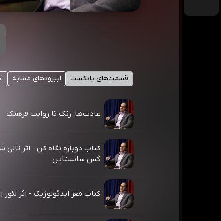
قسمت‌های پادکست
اپیزودهای مشابه
عادت‌ها، رنگ تا روایت فرهنگ
کتاب دوباره نگاه کن - اثر تالی 
کَس سانستاین
کتاب مغز ایدئولوژیک - اثر لئور اِ