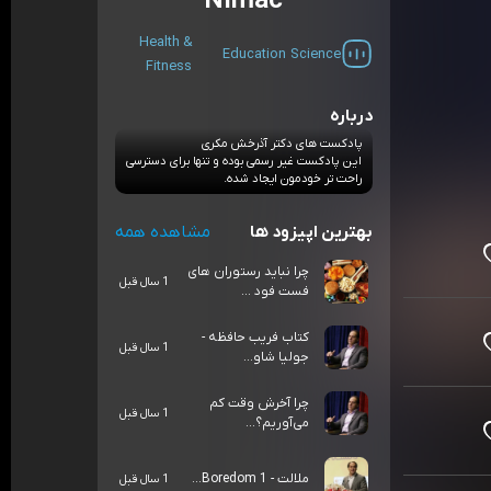
Nimac
Health &
Education
Science
Fitness
درباره
پادکست های دکتر آذرخش مکری
این پادکست غیر رسمی بوده و تنها برای دسترسی
راحت تر خودمون ایجاد شده.
بهترین اپیزود ها
مشاهده همه
چرا نباید رستوران های
1 سال قبل
فست فود ...
کتاب فریب حافظه -
1 سال قبل
جولیا شاو...
چرا آخرش وقت کم
1 سال قبل
می‌آوریم؟...
ملالت - Boredom 1...
1 سال قبل