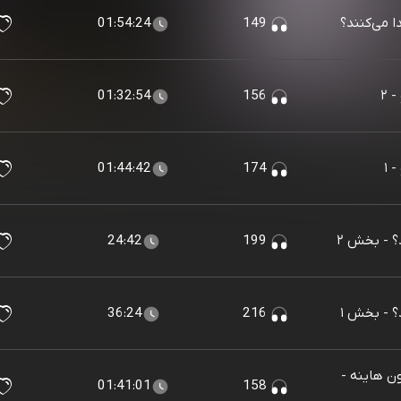
 می‌کنند؟
149
01:54:24
 ۲
156
01:32:54
 ۱
174
01:44:42
؟ - بخش ۲
199
24:42
؟ - بخش ۱
216
36:24
ون هاینه -
01:41:01
158