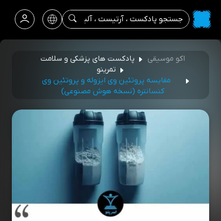
اکو موسیقی
پادکست های پزشکی و سلامت
تمرینو
مقایسه پروتئین وی ایزوله و پروتئین وی
کنسانتره (نسخه هوش مصنوعی)