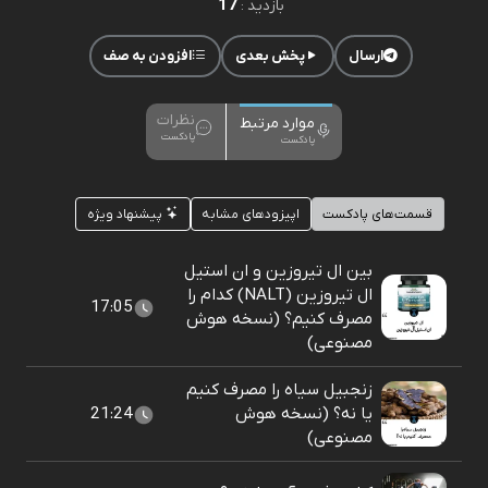
17
بازدید :
ارسال
پخش بعدی
افزودن به صف
نظرات
موارد مرتبط
پادکست
پادکست
قسمت‌های پادکست
اپیزودهای مشابه
پیشنهاد ویژه
بین ال تیروزین و ان استیل
ال تیروزین (NALT) کدام را
17:05
مصرف کنیم؟ (نسخه هوش
مصنوعی)
زنجبیل سیاه را مصرف کنیم
یا نه؟ (نسخه هوش
21:24
مصنوعی)