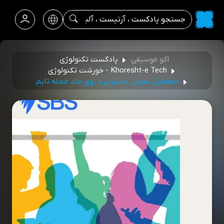
اکو موسیقی
پادکست تکنولوژی
Khoresht-e Tech - خورشت تکنولوژی
«معماران هوش مصنوعی» روی جلد مجله تایم