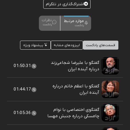
اشتراک‌گذاری در تلگرام
نظرات
موارد مرتبط
پادکست
پادکست
قسمت‌های پادکست
اپیزودهای مشابه
پیشنهاد ویژه
گفتگو با علیرضا شجاعی‌زند
01:50:31
درباره آینده ایران
گفتگو با اعظم خاتم درباره
01:44:17
آینده ایران
گفتگوی اختصاصی با نوام
01:05:36
چامسکی درباره جنبش مهسا