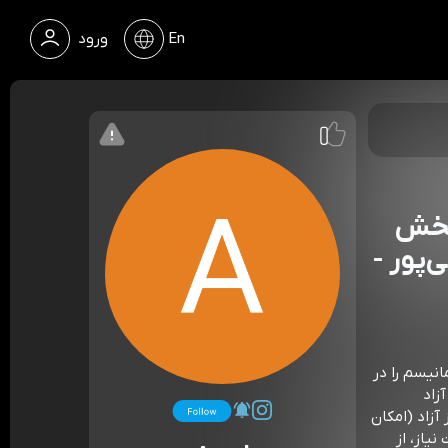
En
ورود
 بخش
‌پور -
نیسم را در
زاد
pat حمایت ریالی از آزاد (امکان
https://hamibas در صورت نیاز، از