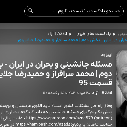
سیقی
پادکست های خبری
Azad | آزاد
ان در ایران - بخش دوم |‌ محمد سرافراز و حمیدرضا جلایی‌پور
اپیزود
مسئله جانشینی و بحران در ایران -
دوم |‌ محمد سرافراز و حمیدرضا جلایی
قسمت 95
Azad | آزاد
-
۲۰ مرداد ۱۴۰۴
|
0 : دنبال کننده
وفاق راه‌ حل مشکلات کشور است؟ باید الگوی عربستان و بن‌سلما
پیش بگیریم؟ برای مسئله جانشینی چه باید کرد؟حمایت ارزی از آ
(reon):https://www.patreon.com/azad579
حمایت ماهانه یا یکباره):h.com/azad