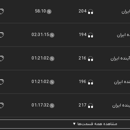
یران
204
58:10
 ایران
194
02:31:15
ینده ایران
216
01:21:02
ده ایران
196
01:21:02
نده ایران
217
01:17:32
مشاهده همه قسمت‌ها ▼