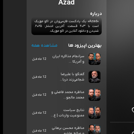
Azad
درباره
«Azad» یک پادکست فارسی‌زبان در اکو موزیک
است با ۲۰۳ قسمت. آخرین انتشار: ۲۰۲۵.
شنیدن و دانلود آنلاین در اکو موزیک.
بهترین اپیزود ها
مشاهده همه
سرانجام مذاکره ایران
12 ماه قبل
و آمریکا ...
گفتگو با علیرضا
12 ماه قبل
شجاعی‌زند دربا...
مناظره محمد فاضلی و
12 ماه قبل
محمد مالجو...
نتایج سیاست
12 ماه قبل
ممنوعیت واردات | ع...
مناظره محسن برهانی
12 ماه قبل
و صالح هاشم...