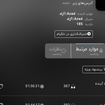
آدرس‌های زیر
ادامه...
Azad | آزاد
تولید کننده :
Azad | آزاد
سریال :
185
بازدید :
اشتراک‌گذاری در تلگرام
موارد مرتبط
نظرات
پادکست
پادکست
پیشنهاد ویژه
 آینده
01:50:31
387