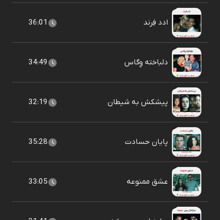
ادد فِرند
36:01
دلباخته وِگاس
34:49
پیشکش به شیطان
32:19
پایان حسادت
35:28
عشق ممنوعه
33:05