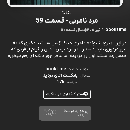
اپیزود
مرد نامرئی - قسمت 59
booktime
-
۹ تیر ۱۴۰۵
|
0 : دنبال کننده
در این اپیزود شنونده ماجرای جنیفر کِسی هستید دختری که به
طور مرموزی ناپدید شد و با وجود بودن عکس و فیلم از فردی که
حدس زده میشد اون رو دزدیده اما ماجرا جور دیگه ای رقم میخوره
booktime
تولید کننده :
پادکست اتاق تردید
سریال :
176
بازدید :
اشتراک‌گذاری در تلگرام
نظرات
موارد مرتبط
پادکست
پادکست