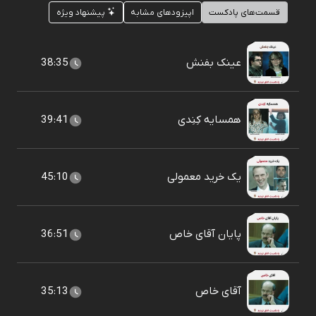
قسمت‌های پادکست
اپیزودهای مشابه
پیشنهاد ویژه
عینک بفنش
38:35
همسایه کِنِدی
39:41
یک خرید معمولی
45:10
پایان آقای خاص
36:51
آقای خاص
35:13