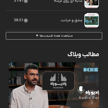
سایه ای روی عرشه
31:41
عشق و خیانت
38:51
مشاهده همه قسمت‌ها ▼
مطالب وبلاگ