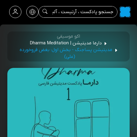
اکو موسیقی
دارما مدیتیشن | Dharma Meditation
مدیتیشن پساجنگ - بخش اول: بغض فروخورده
(علی)