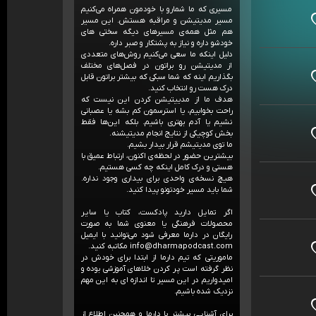
مسیری که ما شمارو با خودمون همراه می‌کنیم
مسیر مدیتیشن و مراقبه هستش. این مسیر
هم مثل‌ همه‌ی مسیرهای دیگه سختی های
خودشو داره و نیاز به پشتکار و صبر داره.
دلیل اینکه ما سعی می‌کنیم روش‌های متعددی
از مدیتیشن رو براتون در فصل‌های مختلف
بگذاریم اینه که شما سبکی که بیشتر براتون قابل
درک هست رو انتخاب کنید.
هدف ما از مدییتیشن کردن این نیست که
راحت بخوابیم، یا استرسمون کم بشه یا عصبانی
نشیم یا آدم بهتری باشیم. بلکه این‌ها فقط
بخش کوچیکی از نتایج انجام مدیتیشنه.
ما توی مدیتیشم قرار بیدار بشیم.
بیشترین حضور در لحظه‌ی اکنون، ارتباط عمیق با
هستی و درک کامل اینکه چه کسی هستیم.
هیچ نسخه‌ی واحدی برای بیداری وجود نداره.
شما باید مسیر خودتونو پیدا کنید.
اگر تمایل دارید پادکست، کتاب یا سایر
محصولات فرهنگی یا معنوی شما به صورت
رایگان در دارما معرفی شود می‌توانید با ایمیل
info@dharmapodcast.com مکاتبه کنید.
ماموریتی که تیم دارما از ابتدا برای خودش در
نظر گرفته است پر کردن خلاهای آموزشی بوده و
امیدواریم در این مسیر تا اندازه ای به این مهم
نزدیک شده باشیم.
برای آشنایی بیشتر با دارما و همچنین اطلاع از