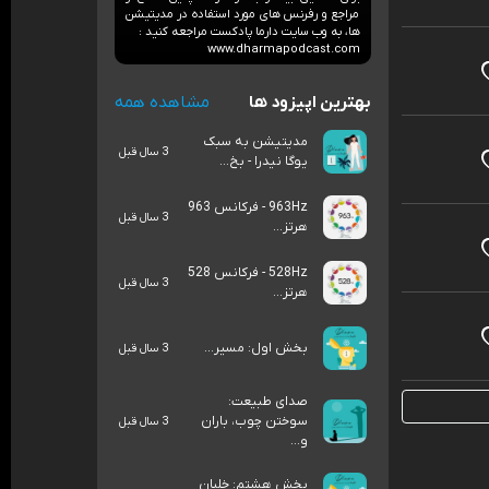
مراجع و رفرنس های مورد استفاده‌ در مدیتیشن
ها، به وب سایت دارما پادکست مراجعه کنید :
www.dharmapodcast.com
بهترین اپیزود ها
مشاهده همه
مدیتیشن به سبک
3 سال قبل
یوگا نیدرا - بخ...
963Hz - فرکانس 963
3 سال قبل
هرتز...
528Hz - فرکانس 528
3 سال قبل
هرتز...
بخش اول: مسیر...
3 سال قبل
صدای طبیعت:
سوختن چوب، باران
3 سال قبل
و...
بخش هشتم: خلبان