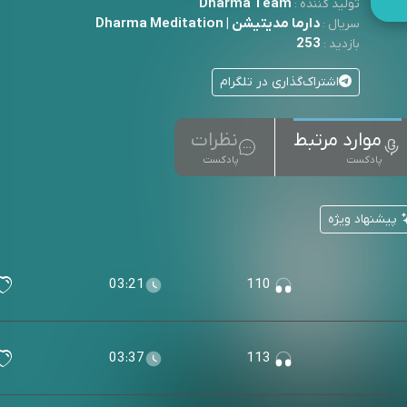
Dharma Team
تولید کننده :
دارما مدیتیشن | Dharma Meditation
سریال :
253
بازدید :
اشتراک‌گذاری در تلگرام
موارد مرتبط
نظرات
پادکست
پادکست
پیشنهاد ویژه
03:21
110
03:37
113