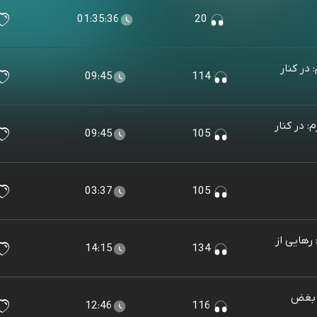
01:35:36
20
ر کنار
09:45
114
 در کنار
09:45
105
03:37
105
هایی از
14:15
134
 بغض
12:46
116