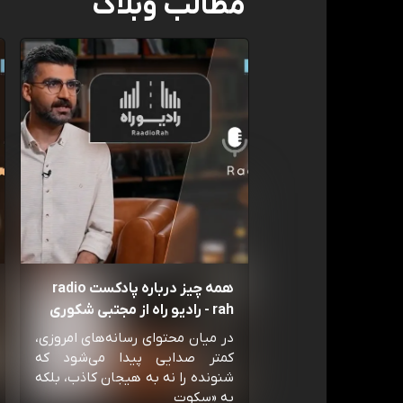
مطالب وبلاگ
همه چیز درباره پادکست radio
rah - رادیو راه از مجتبی شکوری
در میان محتوای رسانه‌های امروزی،
کمتر صدایی پیدا می‌شود که
شنونده را نه به هیجان کاذب، بلکه
به «سکوت