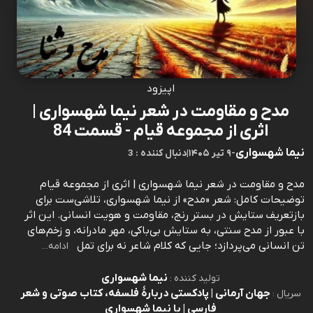
اپیزود
مدح و مقاومت در شعر نیما شهسواری |
اثری از مجموعه قیام - قسمت 84
نیما شهسواری
-
۹ تیر ۱۴۰۵
|
3 : دنبال کننده
مدح و مقاومت در شعر نیما شهسواری | اثری از مجموعه قیام
توضیحات کامل: شعر «مدح» از نیما شهسواری، تلاشی‌ست برای
بازتعریف ستایش در بستر رنج، مقاومت و هویت انسانی. این اثر
با عبور از مدح سنتی، به ستایش بی‌باکی، مهر مادرانه، و زخم‌های
تن انسانی می‌پردازد؛ جایی که کلام شاعر نه برای تمل
ادامه...
نیما شهسواری
تولید کننده :
جهان آرمانی | پادکستی دربارۀ فلسفه، کتاب صوتی و شعر
سریال :
فارسی | با نیما شهسواری