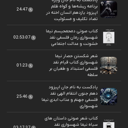
پادکست به نام جان ویژه
برنامه ریشه‌ها و گواه ظلم
24:47
اپیزود یازدهم انسان اخته در
تضاد تکلیف و مسئولیت
کتاب صوتی دمحمحیسم نیما
شهسواری رمان فلسفی نقد
02:53:07
خشونت و عدالت اجتماعی
شعر شکستن حصار نیما
شهسواری کتاب قیام نقد
01:23
فلسفی استبداد و طغیان بر
سلطه
پادکست به نام جان اپیزود
دهم جنون انتقام الهی نقد
25:46
فلسفی جهنم و عذاب ابدی نیما
شهسواری
کتاب شعر صوتی داستان های
سیاه نیما شهسواری نقد
03:17:37