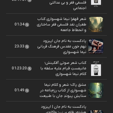
فلسفی فقر و بی عدالتی
اجتماعی
شعر قهقرا نیما شهسواری کتاب
طغیان نقد فلسفی فقر ساختاری
01:34
و انحطاط جامعه
پادکست به نام جان اپیزود
نهم خون مقدس فرهنگ قربانی
23:33
نیما شهسواری
کتاب شعر صوتی آفکینش؛
مانیفستِ قیام علیه سلطه با
01:23:20
کلام نیما شهسواری
عشق پاک؛ شعر و کلام نیما
شهسواری از کتاب رزم‌نامه در
01:49
ستایشِ پیوندِ جان با طبیعت
پادکست به نام جان | اپیزود
هشتم: ظلم بر زن؛ واکاوی