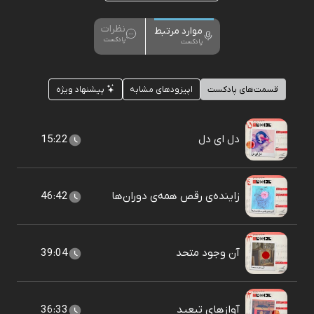
نظرات
موارد مرتبط
پادکست
پادکست
قسمت‌های پادکست
اپیزودهای مشابه
پیشنهاد ویژه
دل ای دل
15:22
زاينده‌ی رقص همه‌ی دوران‌ها
46:42
آن وجود متحد
39:04
آوازهای تبعید
36:33