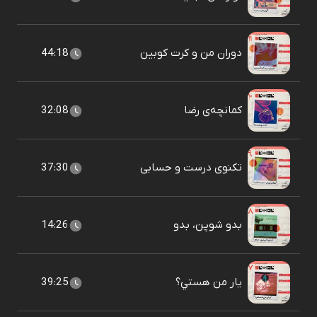
دوران من و کرت کوبين
44:18
کمانچه‌ی رضا
32:08
تکنوی درست و حسابی
37:30
بدو شوپن، بدو
14:26
يار من هستي؟
39:25