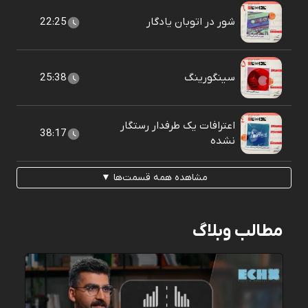
شور در اتوبان يادگار
22:25
سينگورينگ
25:38
اعترافات یک طرفدار رستگار
38:17
نشده
مشاهده همه قسمت‌ها ▼
مطالب وبلاگ