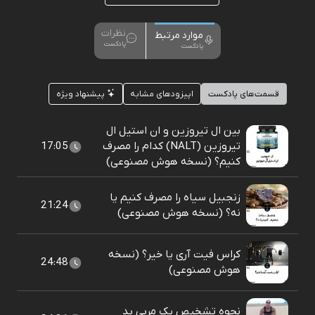
نظرات
موارد مرتبط
پادکست
پادکست
قسمت‌های پادکست
اپیزودهای مشابه
پیشنهاد ویژه
بین ال تیروزین و ان استیل ال
تیروزین (NALT) کدام را مصرف
17:05
کنیم؟ (نسخه هوش مصنوعی)
زنجبیل سیاه را مصرف کنیم یا
21:24
نه؟ (نسخه هوش مصنوعی)
کراس فیت آری یا خیر؟ (نسخه
24:48
هوش مصنوعی)
نحوه تشخیص یک مربی بد