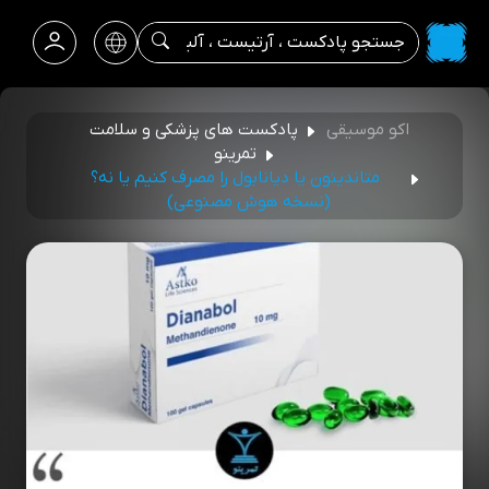
اکو موسیقی
پادکست های پزشکی و سلامت
تمرینو
متاندینون یا دیانابول را مصرف کنیم یا نه؟
(نسخه هوش مصنوعی)