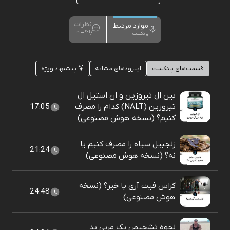
نظرات
موارد مرتبط
پادکست
پادکست
قسمت‌های پادکست
اپیزودهای مشابه
پیشنهاد ویژه
بین ال تیروزین و ان استیل ال
تیروزین (NALT) کدام را مصرف
17:05
کنیم؟ (نسخه هوش مصنوعی)
زنجبیل سیاه را مصرف کنیم یا
21:24
نه؟ (نسخه هوش مصنوعی)
کراس فیت آری یا خیر؟ (نسخه
24:48
هوش مصنوعی)
نحوه تشخیص یک مربی بد