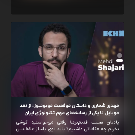
مهدی شجاری و داستان موفقیت موبونیوز: از نقد
موبایل تا یکی از رسانه‌‌های مهم تکنولوژی ایران
یادتان هست قدیم‌ترها وقتی می‌خواستیم گوشی
بخریم چه مکافاتی داشتیم؟ باید توی پاساژ علاءالدین