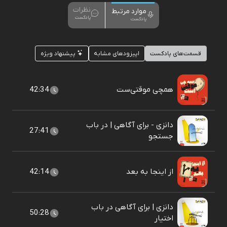
نظرات
موارد مرتبط
پادکست
پادکست
قسمت‌های پادکست
اپیزودهای مشابه
پیشنهاد ویژه
همچی موقتی‌ست
42:34
دانزی - برای آگاهی | در باب
27:41
جستجو
از اینجا به بعد
42:14
دانزی | برای آگاهی در باب
50:28
اختیار