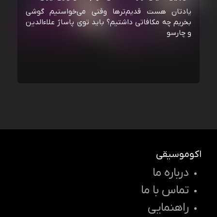
یادتان هست قدیم‌ترها وقتی می‌خواستیم گوشی
بخریم چه مکافاتی داشتیم؟ باید توی پاساژ علاءالدین
و چارسو
اکوموسیقی
درباره ما
تماس با ما
راهنمایی