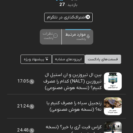
27
بازدید :
اشتراک‌گذاری در تلگرام
نظرات
موارد مرتبط
پادکست
پادکست
قسمت‌های پادکست
اپیزودهای مشابه
پیشنهاد ویژه
بین ال تیروزین و ان استیل ال
تیروزین (NALT) کدام را مصرف
17:05
کنیم؟ (نسخه هوش مصنوعی)
زنجبیل سیاه را مصرف کنیم یا
21:24
نه؟ (نسخه هوش مصنوعی)
کراس فیت آری یا خیر؟ (نسخه
24:48