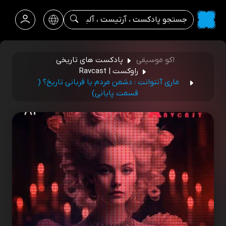
اکو موسیقی
پادکست های تاریخی
راوکست | Ravcast
ماری آنتوانت : دشمن مردم یا قربانی تاریخ؟ (
قسمت پایانی)