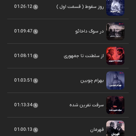
روز سقوط ( قسمت اول )
01:26:12
در سوگ داخائو
01:09:47
از سلطنت تا جمهوری
01:08:11
بهرام چوبین
01:03:51
سرقت نفرین شده
01:13:34
قهرمان
01:00:13