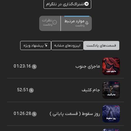
اشتراک‌گذاری در تلگرام
نظرات
موارد مرتبط
پادکست
پادکست
قسمت‌های پادکست
اپیزودهای مشابه
پیشنهاد ویژه
ماجرای جنوب
01:23:16
جام کثیف
52:51
روز سقوط ( قسمت پایانی )
01:26:28