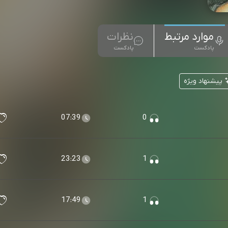
موارد مرتبط
نظرات
پادکست
پادکست
پیشنهاد ویژه
07:39
0
23:23
1
17:49
1