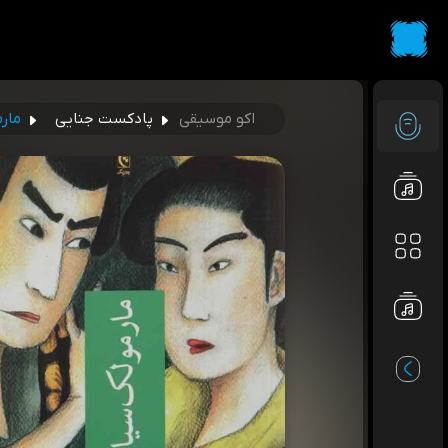
اکو موسیقی
پادکست جنایی
مار