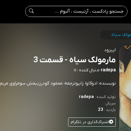
مولک سیاه
اپیزود
مارمولک سیاه - قسمت 3
radepa
-
|
0 : دنبال کننده
نویسنده: ادوگاوا رانپوترجمه: محمود گودرزیبخش سومراوی مریم
radepa
تولید کننده :
سریال :
23
بازدید :
اشتراک‌گذاری در تلگرام