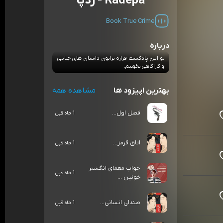
Radepa - ردپا
Book
True Crime
درباره
تو این پادکست قراره براتون داستان های جنایی
و کاراگاهی بخونیم.
بهترین اپیزود ها
مشاهده همه
فصل اول...
1 ماه قبل
اتاق قرمز...
1 ماه قبل
جواب معمای انگشتر
1 ماه قبل
خونین ...
صندلی انسانی...
1 ماه قبل