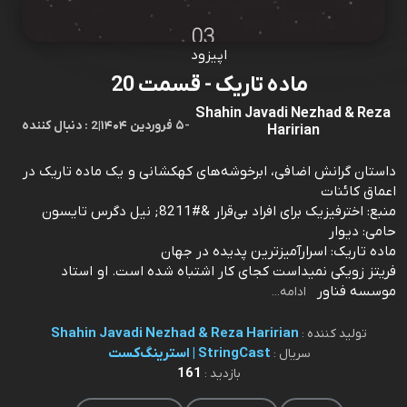
اپیزود
ماده تاریک - قسمت 20
Shahin Javadi Nezhad & Reza
-
۵ فروردین ۱۴۰۴
|
2 : دنبال کننده
Haririan
داستان گرانش اضافی، ابرخوشه‌های کهکشانی و یک ماده‌ تاریک در
اعماق کائنات
منبع: اخترفیزیک برای افراد بی‌قرار &#8211; نیل دگرس تایسون
حامی: دیوار
ماده تاریک: اسرارآمیزترین پدیده در جهان
فریتز زویکی نمیداست کجای کار اشتباه شده است. او استاد
موسسه فناور
ادامه...
Shahin Javadi Nezhad & Reza Haririan
تولید کننده :
StringCast | استرینگ‌کست
سریال :
161
بازدید :