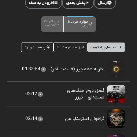
ارسال
پخش بعدی
افزودن به صف
نظرات
موارد مرتبط
پادکست
پادکست
قسمت‌های پادکست
اپیزودهای مشابه
پیشنهاد ویژه
نظریه همه چیز (قسمت آخر)
01:33:54
فصل دوم جنگ‌های
02:12
هسته‌ای – تیزر
فراخوان استرینگِ‌ من
02:14