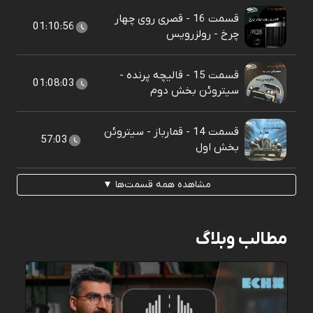
قسمت 16 - قصری روی چهار
01:10:56
چرخ - رولزرویس
قسمت 15 - قالیچه پرنده -
01:08:03
سیتروئن بخش دوم
قسمت 14 - قمارباز - سیتروئن
57:03
بخش اول
مشاهده همه قسمت‌ها ▼
مطالب وبلاگ