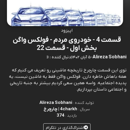
اپیزود
قسمت 4 - خودروی مردم - فولکس واگن
بخش اول - قسمت 22
Alireza Sobhani
-
۵ آبان ۱۴۰۲
|
3 : دنبال کننده
توی این قسمت چارچرخ تاریخچه ماشینی رو تعریف می کنیم که
همه باهاش خاطره دارن. فولکس واگن فقط یه ماشین نیست، یه
پدیده اجتماعیه. واسه همین سعی کردیم بیشتر به جنبه تاریخی
و اجتماعی داستان بپردازیم.
Alireza Sobhani
تولید کننده :
4charkh | چارچرخ
سریال :
374
بازدید :
اشتراک‌گذاری در تلگرام