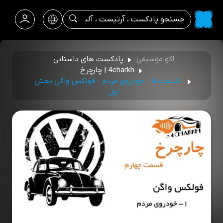
اکو موسیقی
پادکست های داستانی
4charkh | چارچرخ
قسمت 4 - خودروی مردم - فولکس واگن بخش
اول