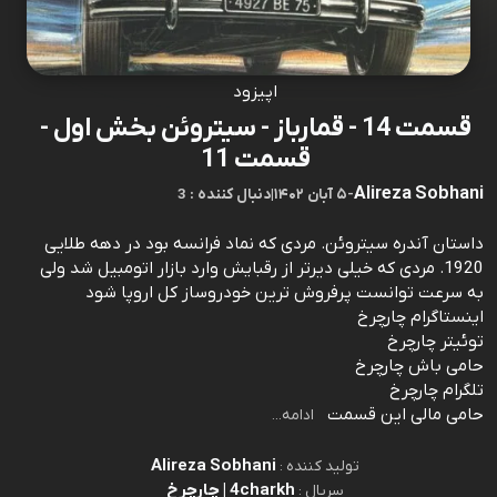
اپیزود
قسمت 14 - قمارباز - سیتروئن بخش اول -
قسمت 11
Alireza Sobhani
-
۵ آبان ۱۴۰۲
|
3 : دنبال کننده
داستان آندره سیتروئن. مردی که نماد فرانسه بود در دهه طلایی
1920. مردی که خیلی دیرتر از رقبایش وارد بازار اتومبیل شد ولی
به سرعت توانست پرفروش ترین خودروساز کل اروپا شود
اینستاگرام چارچرخ
توئیتر چارچرخ
حامی باش چارچرخ
تلگرام چارچرخ
حامی مالی این قسمت
ادامه...
Alireza Sobhani
تولید کننده :
4charkh | چارچرخ
سریال :