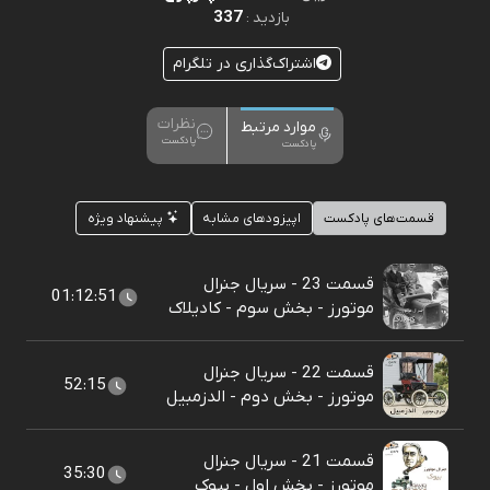
337
بازدید :
اشتراک‌گذاری در تلگرام
نظرات
موارد مرتبط
پادکست
پادکست
قسمت‌های پادکست
اپیزودهای مشابه
پیشنهاد ویژه
قسمت 23 - سریال جنرال
01:12:51
موتورز - بخش سوم - کادیلاک
قسمت 22 - سریال جنرال
52:15
موتورز - بخش دوم - الدزمبیل
قسمت 21 - سریال جنرال
35:30
موتورز - بخش اول - بیوک