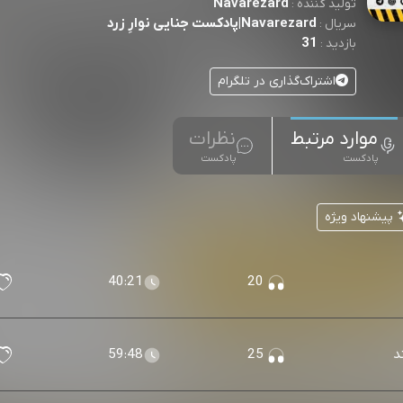
Navarezard
تولید کننده :
Navarezard|پادکست جنایی نوارِ زرد
سریال :
31
بازدید :
اشتراک‌گذاری در تلگرام
موارد مرتبط
نظرات
پادکست
پادکست
پیشنهاد ویژه
40:21
20
59:48
25