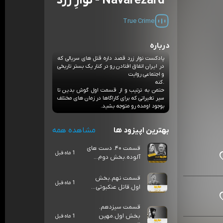
Navarezard - نوارِ زرد
True Crime
درباره
پادکست نوار زرد قصد داره قتل های سریالی که
در ایران اتفاق افتادن رو در کنار یک بستر تاریخی
و اجتماعی روایت
.کنه
حتمن به ترتیب و از قسمت اول گوش بدین تا
سیر تغیراتی که برای کاراگاها در زمان های مختلف
بوجود اومده رو متوجه بشید.
بهترین اپیزود ها
مشاهده همه
قسمت ۴۰. دست های
1 ماه قبل
آلوده.بخش دوم...
قسمت نهم.بخش
1 ماه قبل
اول.قاتل عنکبوتی...
قسمت سیزدهم.
بخش اول.مهین
1 ماه قبل