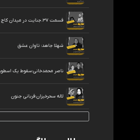
قسمت ۳۷.جنایت در میدان کاج
شهلا جاهد: تاوان عشق
ناصر محمدخانی:سقوط یک اسطور
لاله سحرخیزان:قربانی جنون