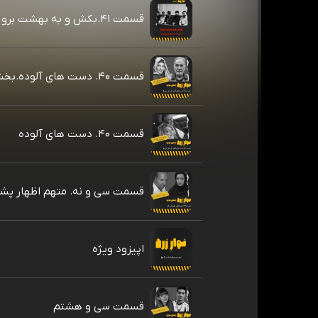
قسمت ۴۱.بکش و به بهشت برو
قسمت ۴۰. دست های آلوده.بخش دوم
قسمت ۴۰. دست های آلوده
قسمت سی و نه. متهم اظهار پشی
اپیزود ویژه
قسمت سی و هشتم