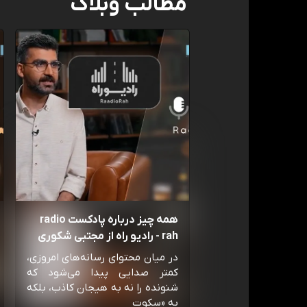
مطالب وبلاگ
همه چیز درباره پادکست radio
rah - رادیو راه از مجتبی شکوری
در میان محتوای رسانه‌های امروزی،
کمتر صدایی پیدا می‌شود که
شنونده را نه به هیجان کاذب، بلکه
به «سکوت