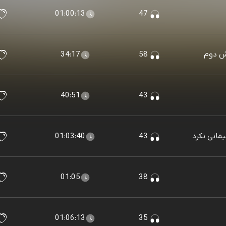
01:00:13
47
34:17
58
40:51
43
مانی نکرد
43
01:03:40
01:05
38
01:06:13
35