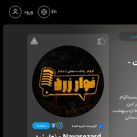
En
ورود
شت
 -
tora : حامی این اپیزود navarezard_podcast: اینستاگرام
https://hamibash.com/Navarezardhttp://zi در این
ه اردیبهشت
یدستان
آرتیست تایید شده