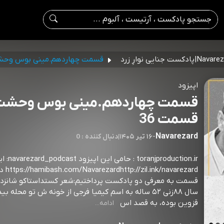
N|پادکست جنایی نوارِ زرد
قسمت چهاردهم.مینی بوس وح
اپیزود
قسمت چهاردهم.مینی بوس وحشت
قسمت 36
Navarezard
-
۱۶ تیر ۱۴۰۵
|
0 : دنبال کننده
njproduction.ir
l.ink/navarezard
قسمت به معرفی دو پادکست پرداختیم:شعر کستداستاکو شانزد
سال ۸۸زنی ۵۲ ساله به اسم کیمیا فرجی از خونه ش تو محله ب
قزوین بوده، به قصد اس
ادامه...