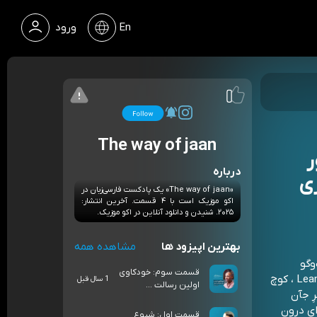
En
ورود
The way of jaan
ر
درباره
ی
«The way of jaan» یک پادکست فارسی‌زبان در
اکو موزیک است با ۴ قسمت. آخرین انتشار:
۲۰۲۵. شنیدن و دانلود آنلاین در اکو موزیک.
بهترین اپیزود ها
مشاهده همه
وگو
قسمت سوم: خودکاوی
میشینیم. ساناز صدوقی، مربی رهبری سازمانی، مدیرعامل LeanLead ، کوچ
1 سال قبل
اولین رسالت ...
فرِ جآن
ای درون
قسمت اول: شیوع