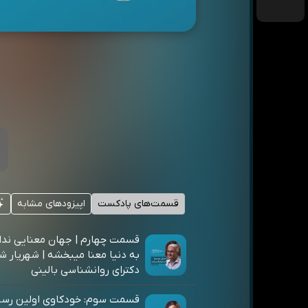
قسمت‌های پادکست
اپیزودهای مشابه
قسمت چهارم | جهان معنایی ندار
به دنیا معنا میبخشه | شهریار 
دکترای روانشناسی بالینی
قسمت سوم: خودکاوی اولین رسا