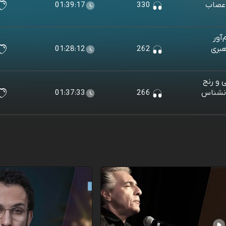
اعصاب
330
01:39:17
آور
هبری
262
01:28:12
 و رنج
انشناس
266
01:37:33