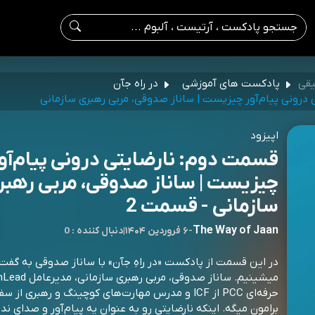
یقی
پادکست های آموزشی
در راه جآن
درونی پیام‌آور چیزیست | ساناز صدوقی، مربی رهبری سازمانی
اپیزود
قسمت دوم: نارضایتی درونی پیام‌آو
چیزیست | ساناز صدوقی، مربی رهبر
سازمانی - قسمت 2
The Way of Jaan
-
۶ فروردین ۱۴۰۴
|
0 : دنبال کننده
در این قسمت از پادکست «در راهِ جآن» با ساناز صدوقی به گفت‌
حرفه‌ای PCC از ICF و مدرس مهارت‌های کوچینگ و رهبری از س
برامون میگه. اینکه نارضایتی رو به عنوان یه پیام‌آور و صدای ند