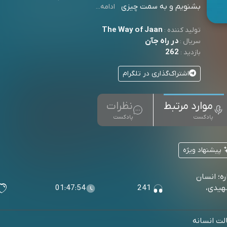
بشنویم و به سمت چیزی
ادامه...
The Way of Jaan
تولید کننده :
در راه جآن
سریال :
262
بازدید :
اشتراک‌گذاری در تلگرام
موارد مرتبط
نظرات
پادکست
پادکست
پیشنهاد ویژه
ه؛ انسان
شهیدی،
241
01:47:54
لت انسانه