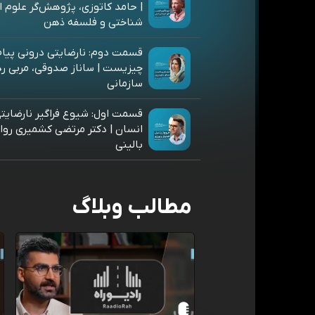
| حامد کاتوزی، پژوهش‌گر علوم 
شناختی و فلسفه ذهن
قسمت دوم: نارضایتی درونی پیام‌
چیزیست | ساناز صدوقی، مربی ر
سازمانی
قسمت اول: شیوع فراگیر نارضایتی
انسان | دکتر مرتضی کشمیری رو
بالینی
مطالب وبلاگ