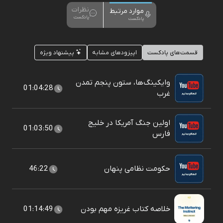
نظرات
موارد مرتبط
پادکست
پادکست
قسمت‌های پادکست
اپیزودهای مشابه
پیشنهاد ویژه
وایکینگ‌ها، ستون پنجم تمدن
01:04:28
غرب
اولین جنگ آمریکا در خلیج
01:03:50
فارس
حکومت نظامی پنهان
46:22
خلاصه کتاب غریزه مهم بودن
01:14:49