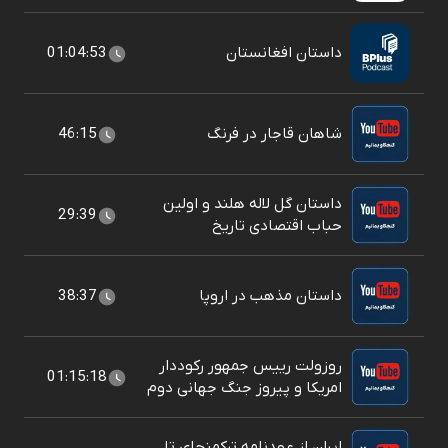
داستان افغانستان
01:04:53
شاهان قاجار در فرنگ
46:15
داستان گل لاله هلند و اولین
29:39
حباب اقتصادی تاریخ
داستان مذهب در اروپا
38:37
روزولت رییس جمهور رکوددار
01:15:18
امریکا و پیروز جنگ جهانی دوم
ایران از عهدنامه ترکمنچای تا