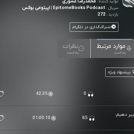
محمدرضا عشوری
تولید کننده :
EpitomeBooks Podcast | اپیتومی بوکس
سریال :
272
بازدید :
اشتراک‌گذاری در تلگرام
موارد مرتبط
نظرات
پادکست
پادکست
پیشنهاد ویژه
42:35
0
ییر دهیم:
01:00:10
85