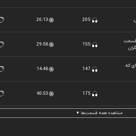
ن
205
26:13
 قسمت
29:58
155
گران
ای که
14:48
147
40:53
175
مشاهده همه قسمت‌ها ▼