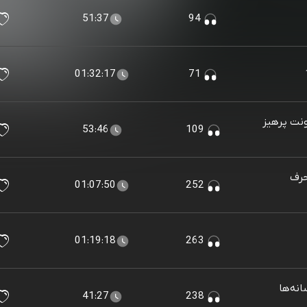
51:37
94
01:32:17
71
نت پرهیز
53:46
109
حرف
01:07:50
252
01:19:18
263
انه‌ها
41:27
238