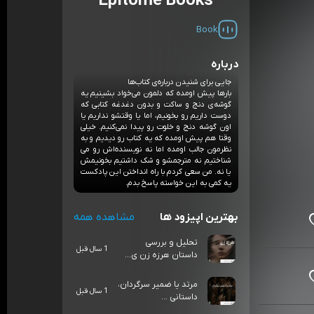
Epitome Books
Book
درباره
جایی برای شنیدن درباره‌ی کتاب‌ها
بارها پیش اومده که دلمون می‌خواد بشینیم یه
گوشه‌ی دنج و ساکت و بدون دغدغه کتابی که
دوست داریم رو بخونیم، اما یا وقتشو نداریم یا
اون گوشه دنج و خلوت رو پیدا نمی‌کنیم. خیلی
وقتا هم پیش اومده که یه کتاب رو دیدیم و به
نظرمون جالب اومده اما نه نویسنده‌اش رو می
شناختیم نه مترجمشو و شک داشتیم بخونیمش
یا نه. من سعی کردم با راه انداختن این پادکست
یه کمی به این خواسته پاسخ بدم.
بهترین اپیزود ها
مشاهده همه
تحلیل و بررسی
1 سال قبل
داستان هرزه زن ی...
مرتد یا ضمیر سرگردان،
1 سال قبل
داستانی ...