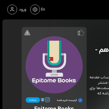
En
ورود
هم -
روع شد، و با احتساب مقدمه
 منتشر
مت‌ها برای
اشه که
آرتیست تایید شده