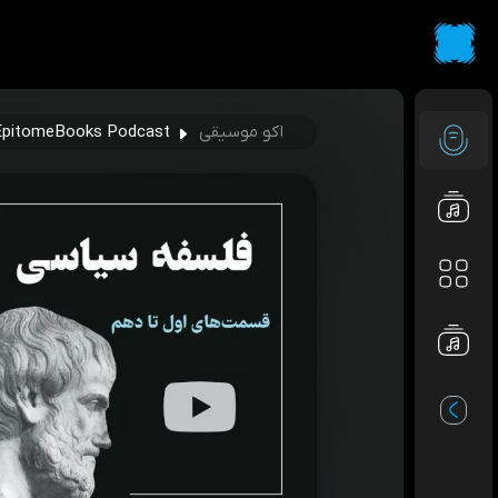
اکو موسیقی
EpitomeBooks Podcast | اپیتومی بوک