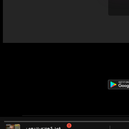
فصل 5 هفته پانزدهم - مسعود فراستی (رابطه هنرمند و اثرش)