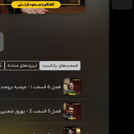
قسمت‌های پادکست
اپیزودهای مشابه
فصل ۵ قسمت ۱ - مرضیه برومند
فصل 5 قسمت 2 - بهروز شعیبی