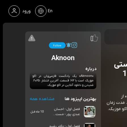
En
ورود
Aknoon
استی
درباره
«Aknoon» یک پادکست فارسی‌زبان در اکو
موزیک است با ۶۱۲ قسمت. آخرین انتشار: ۲۰۲۵.
شنیدن و دانلود آنلاین در اکو موزیک.
 از
بهترین اپیزود ها
مشاهده همه
Aknoontalks. از مجموعه‌ی «اکنون - صفحه رسمی»، قسمت 178. مدت زمان
فصل اول - احسان
10 ماه قبل
عبدی پور - مست...
فصل اول - دکتر رشید