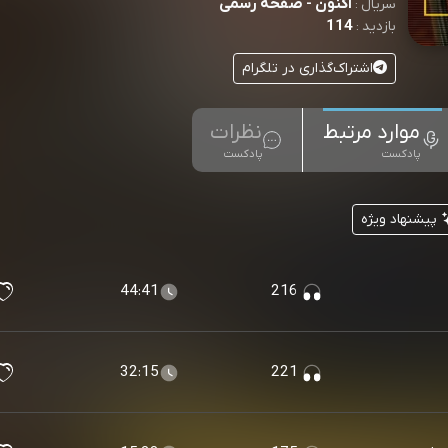
اکنون - صفحه رسمی
سریال :
114
بازدید :
اشتراک‌گذاری در تلگرام
موارد مرتبط
نظرات
پادکست
پادکست
پیشنهاد ویژه
44:41
216
32:15
221