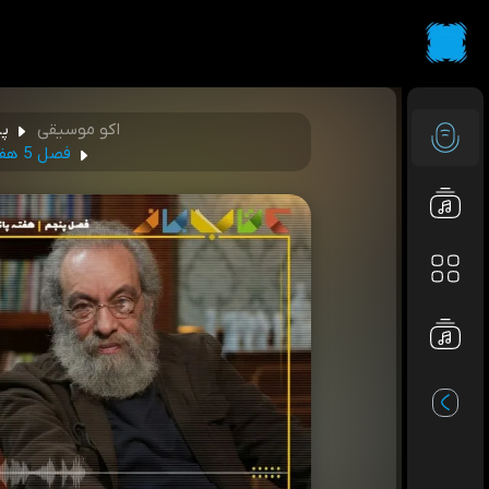
اکو موسیقی
پا
فصل 5 هفته پانزدهم - مسعود فراستی (رابطه هنرمند و اثرش)