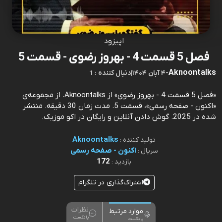
اپیزود
فصل 5 قسمت 4 - بهروز رضوی - قسمت 5
Aknoontalks
-
۴ آبان ۱۴۰۴
|
1 : دنبال کننده
«فصل 5 قسمت 4 - بهروز رضوی» از Aknoontalks. از مجموعه‌ی
«اکنون - صفحه رسمی»، قسمت 5. مدت زمان 30 دقیقه. منتشر
شده در 2025. گوش دادن آنلاین و رایگان در اکو موزیک.
Aknoontalks
تولید کننده :
اکنون - صفحه رسمی
سریال :
172
بازدید :
اشتراک‌گذاری در تلگرام
نظرات
موارد مرتبط
پادکست
پادکست