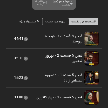
نظرات
موارد مرتبط
پادکست
پادکست
قسمت‌های پادکست
اپیزودهای مشابه
پیشنهاد ویژه
فصل ۵ قسمت ۱ - مرضیه
44:41
برومند
فصل 5 قسمت 2 - بهروز
32:15
شعیبی
فصل 5 هفته 1 - منصوره
15:23
مصطفی زاده
فصل 5 قسمت 3 - بهار کاتوزی
31:00