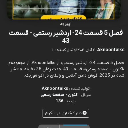
اپیزود
فصل 5 قسمت 24- اردشیر رستمی - قسمت
43
Aknoontalks
-
۴ آبان ۱۴۰۴
|
1 : دنبال کننده
«فصل 5 قسمت 24- اردشیر رستمی» از Aknoontalks. از مجموعه‌ی
«اکنون - صفحه رسمی»، قسمت 43. مدت زمان 35 دقیقه. منتشر
شده در 2025. گوش دادن آنلاین و رایگان در اکو موزیک.
Aknoontalks
تولید کننده :
اکنون - صفحه رسمی
سریال :
136
بازدید :
اشتراک‌گذاری در تلگرام