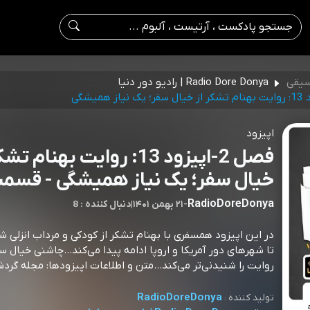
سیقی
Radio Dore Donya | رادیو دور دنیا
اپیزود
فصل 2-اپیزود 13: روایت بهنام ت
خیال سفر؛ یک نیاز همیشگی - قسمت 
RadioDoreDonya
-
۲۱ بهمن ۱۴۰۱
|
8 : دنبال کننده
در این اپیزود همسفری با بهنام تشکر از کودکی و مرداب انزلی 
تا شهرهای دور آمریکا و اروپا ادامه پیدا می‌کند...چاشنی خیال س
روایت را شنیدنی‌تر می‌کند...متن و اطلاعات اپیزودها: مجله گردش
RadioDoreDonya
تولید کننده :