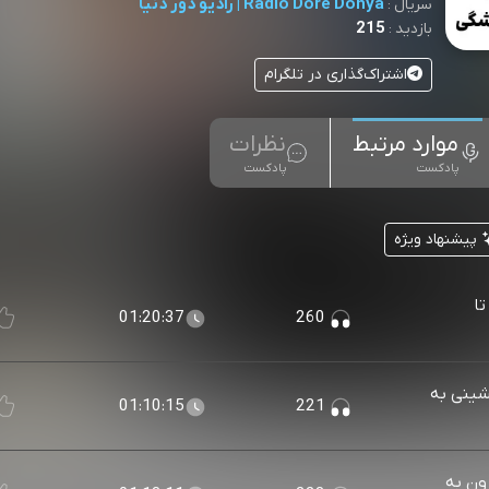
Radio Dore Donya | رادیو دور دنیا
سریال :
215
بازدید :
اشتراک‌گذاری در تلگرام
موارد مرتبط
نظرات
پادکست
پادکست
پیشنهاد ویژه
و تا
01:20:37
260
 کمپ‌نشینی به
01:10:15
221
 آمازون به