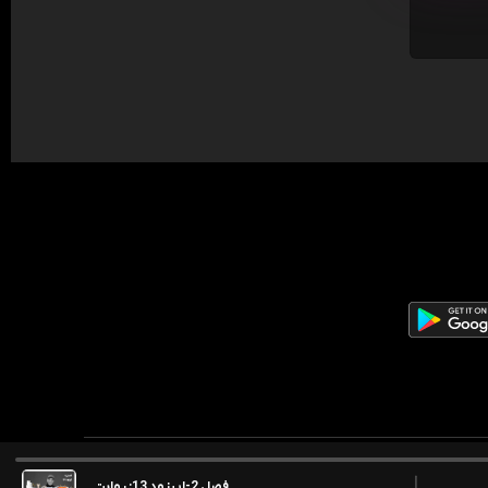
فصل 2-اپیزود 13: روایت بهنام تشکر از خیال سفر؛ یک نیاز همیشگی