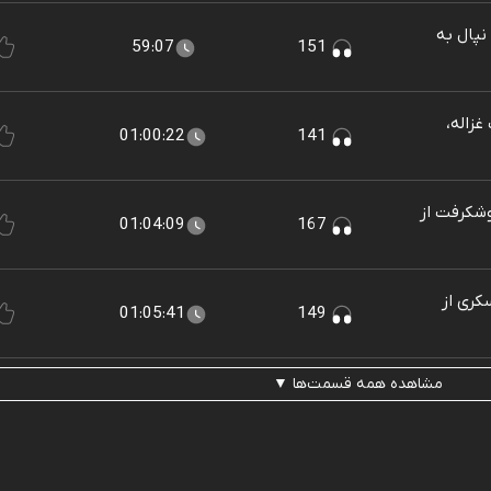
ن تا نپال به
59:07
151
وایت غزاله،
01:00:22
141
متین بوشکرفت از
01:04:09
167
هه عسکری از
01:05:41
149
مشاهده همه قسمت‌ها ▼