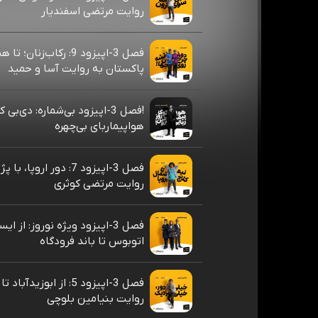
روایت مرتضی اسفندیار
فصل 3-اپیزود 9: رکاب‌زنان؛ تا
پاکستان به روایت آسا و حمید
!فصل 3-اپیزود بی‌شماره: دی‌بی ک
هواپیماربای بی‌چهره
فصل 3-اپیزود 7: دور اروپا،
روایت مرتضی کوثری
فصل 3-اپیزود ویژه نوروز: از ای
اتوبوس تا باند فرودگاه
فصل 3-اپیزود 5: از ابوزیدآبا
روایت بنیامین بلوچی