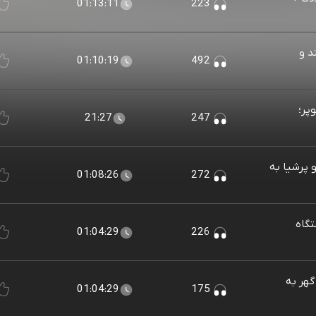
01:13:11
223
 هند و
01:10:19
492
وپر؛
21:27
247
 با پژو پرشیا به
01:08:26
272
ستگاه
01:04:29
226
د تا گهر به
01:04:29
175