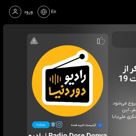
En
ورود
شکر از
19
شروع می‌شود
فر، این
گری علی‌بابا
آرتیست تایید شده