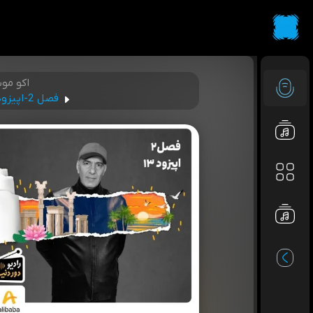
اکو مو
فصل 2-اپیزود 13: روایت بهنام تشکر از خیال سفر؛ یک نیاز همیشگی