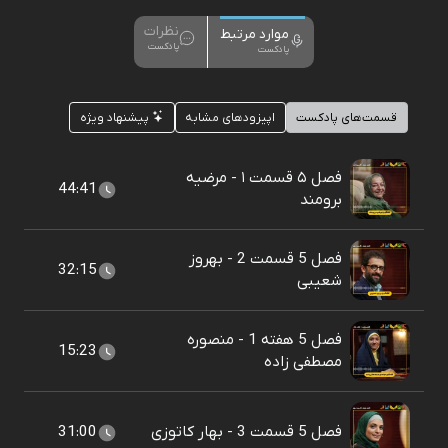
نظرات
موارد مرتبط
پادکست
پادکست
قسمت‌های پادکست
اپیزودهای مشابه
پیشنهاد ویژه
فصل ۵ قسمت ۱ - مرضیه
44:41
برومند
فصل 5 قسمت 2 - بهروز
32:15
شعیبی
فصل 5 هفته 1 - منصوره
15:23
مصطفی زاده
فصل 5 قسمت 3 - بهار کاتوزی
31:00