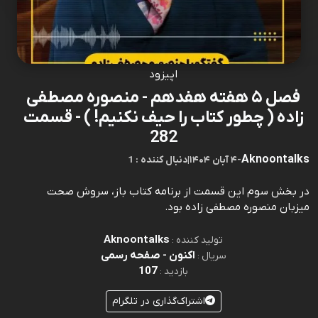
اپیزود
فصل ۵ هفته هفدهم - منصوره مصطفی
زاده ( چطور کتاب را حیف نکنیم! ) - قسمت
282
Aknoontalks
-
۴ آبان ۱۴۰۴
|
1 : دنبال کننده
در بخش سوم این قسمت از برنامه کتاب باز، سروش صحت
میزبان منصوره مصطفی زاده بود.
Aknoontalks
تولید کننده :
اکنون - صفحه رسمی
سریال :
107
بازدید :
اشتراک‌گذاری در تلگرام