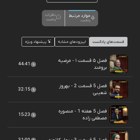
نظرات
موارد مرتبط
پادکست
پادکست
قسمت‌های پادکست
اپیزودهای مشابه
پیشنهاد ویژه
فصل ۵ قسمت ۱ - مرضیه
44:41
برومند
فصل 5 قسمت 2 - بهروز
32:15
شعیبی
فصل 5 هفته 1 - منصوره
15:23
مصطفی زاده