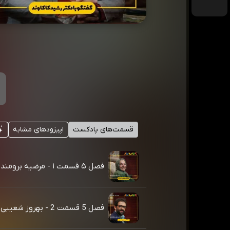
قسمت‌های پادکست
اپیزودهای مشابه
فصل ۵ قسمت ۱ - مرضیه برومند
فصل 5 قسمت 2 - بهروز شعیبی