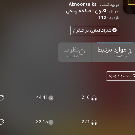
Aknoontalks
تولید کننده :
اکنون - صفحه رسمی
سریال :
112
بازدید :
اشتراک‌گذاری در تلگرام
موارد مرتبط
نظرات
پادکست
پادکست
پیشنهاد ویژه
44:41
216
32:15
221