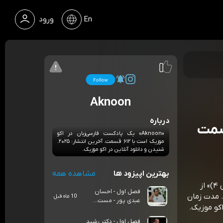
En
ورود
Aknoon
درباره
 - بخش ۴) - قسمت
«Aknoon» یک پادکست فارسی‌زبان در اکو
موزیک است با ۶۱۲ قسمت. آخرین انتشار: ۲۰۲۵.
شنیدن و دانلود آنلاین در اکو موزیک.
بهترین اپیزود ها
مشاهده همه
«فصل ۵ هفته سیزدهم - دکتر رشید کاکاوند (اخوان ثالث - بخش ۴)» از
فصل اول - احسان
Aknoontalks. از مجموعه‌ی «اکنون - صفحه رسمی»، قسمت 114. مدت زمان
10 ماه قبل
عبدی پور - مست...
فصل اول - دکتر رشید