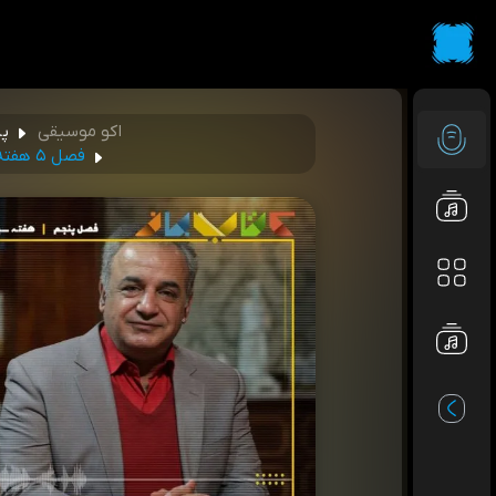
اکو موسیقی
پا
فصل ۵ هفته سیزدهم - دکتر رشید کاکاوند (اخوان ثالث - بخش ۴)