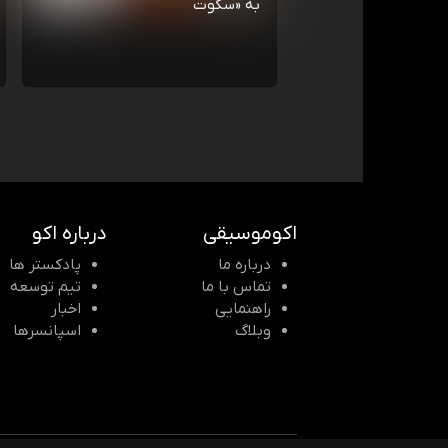
به «سکوت
اکوموسیقی
درباره اکو
درباره ما
پادکستر ها
تماس با ما
تیم توسعه
راهنمایی
اخبار
وبلاگ
اسپانسرها