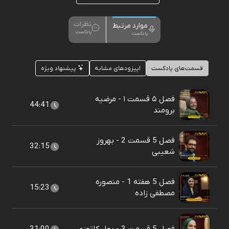
نظرات
موارد مرتبط
پادکست
پادکست
قسمت‌های پادکست
اپیزودهای مشابه
پیشنهاد ویژه
فصل ۵ قسمت ۱ - مرضیه
44:41
برومند
فصل 5 قسمت 2 - بهروز
32:15
شعیبی
فصل 5 هفته 1 - منصوره
15:23
مصطفی زاده