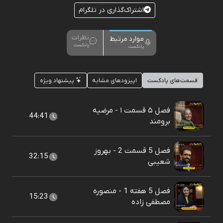
اشتراک‌گذاری در تلگرام
نظرات
موارد مرتبط
پادکست
پادکست
قسمت‌های پادکست
اپیزودهای مشابه
پیشنهاد ویژه
فصل ۵ قسمت ۱ - مرضیه
44:41
برومند
فصل 5 قسمت 2 - بهروز
32:15
شعیبی
فصل 5 هفته 1 - منصوره
15:23
مصطفی زاده