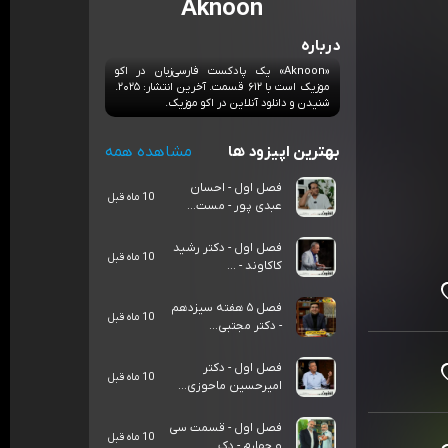
Aknoon
درباره
«Aknoon» یک پادکست فارسی‌زبان در اکو
موزیک است با ۶۱۲ قسمت. آخرین انتشار: ۲۰۲۵.
شنیدن و دانلود آنلاین در اکو موزیک.
بهترین اپیزود ها
مشاهده همه
فصل اول - احسان
10 ماه قبل
عبدی پور - مست...
فصل اول - دکتر رشید
10 ماه قبل
کاکاوند - ...
فصل ۵ هفته سیزدهم
10 ماه قبل
- دکتر مجتبی...
فصل اول - دکتر
10 ماه قبل
امیرحسین ماحوزی...
فصل اول - قسمت سی
10 ماه قبل
و چهارم - دک...