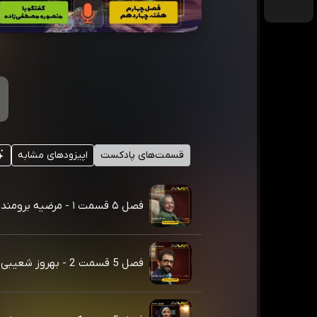
قسمت‌های پادکست
اپیزودهای مشابه
فصل ۵ قسمت ۱ - مرضیه برومند
فصل 5 قسمت 2 - بهروز شعیبی