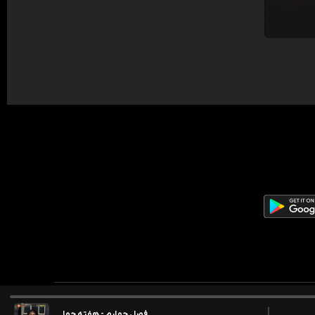
فصل چهارم - هفته چهاردهم - منصوره م