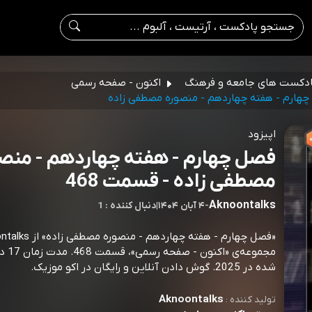
دکست های جامعه و فرهنگ
اکنون - صفحه رسمی
هارم - هفته چهاردهم - منصوره مصطفی زاده
اپیزود
فصل چهارم - هفته چهاردهم - منص
مصطفی زاده - قسمت 468
Aknoontalks
-
۴ آبان ۱۴۰۴
|
1 : دنبال کننده
مجموعه‌ی
شده در 2025. گوش دادن آنلاین و رایگان در اکو موزیک.
Aknoontalks
تولید کننده :