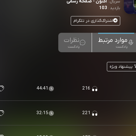
اکنون - صفحه رسمی
سریال :
103
بازدید :
اشتراک‌گذاری در تلگرام
موارد مرتبط
نظرات
پادکست
پادکست
پیشنهاد ویژه
44:41
216
32:15
221