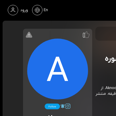
En
ورود
وره
«فصل چهارم - هفته چهاردهم - منصوره مصطفی زاده» از Aknoontalks. از
 «اکنون - صفحه رسمی»، قسمت 468. مدت زمان 17 دقیقه. منتشر