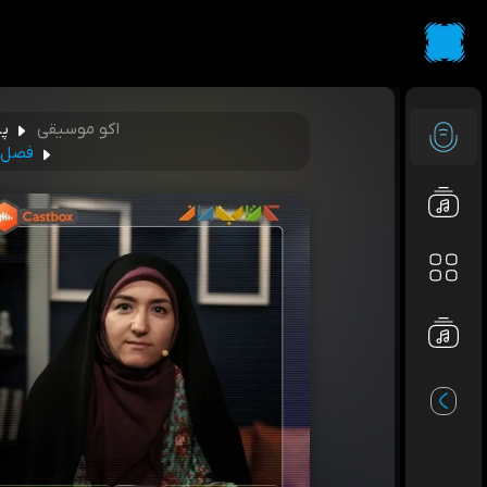
اکو موسیقی
پا
فصل چ