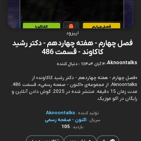
اپیزود
فصل چهارم - هفته چهاردهم - دکتر رشید
کاکاوند - قسمت 486
Aknoontalks
-
۴ آبان ۱۴۰۴
|
1 : دنبال کننده
«فصل چهارم - هفته چهاردهم - دکتر رشید کاکاوند» از
Aknoontalks. از مجموعه‌ی «اکنون - صفحه رسمی»، قسمت 486.
مدت زمان 15 دقیقه. منتشر شده در 2025. گوش دادن آنلاین و
رایگان در اکو موزیک.
Aknoontalks
تولید کننده :
اکنون - صفحه رسمی
سریال :
105
بازدید :