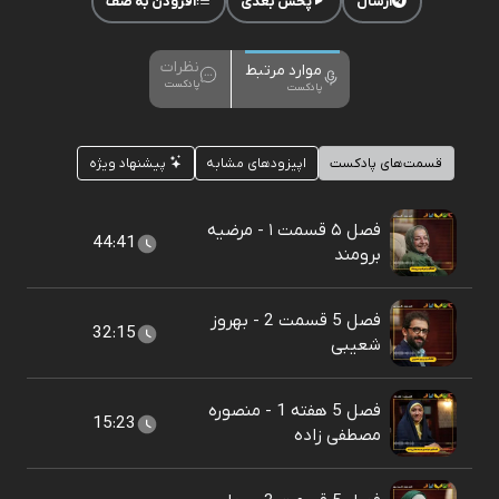
ارسال
پخش بعدی
افزودن به صف
نظرات
موارد مرتبط
پادکست
پادکست
قسمت‌های پادکست
اپیزودهای مشابه
پیشنهاد ویژه
فصل ۵ قسمت ۱ - مرضیه
44:41
برومند
فصل 5 قسمت 2 - بهروز
32:15
شعیبی
فصل 5 هفته 1 - منصوره
15:23
مصطفی زاده