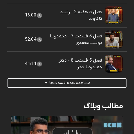
فصل 5 هفته 2 - رشید
16:00
کاکاوند
فصل 5 قسمت 7 - محمدرضا
52:04
دوست‌محمدی
فصل 5 قسمت 8 - دکتر
41:11
حمیدرضا قجر
مشاهده همه قسمت‌ها ▼
مطالب وبلاگ