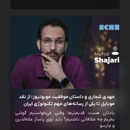
مهدی شجاری و داستان موفقیت موبونیوز: از نقد
موبایل تا یکی از رسانه‌‌های مهم تکنولوژی ایران
یادتان هست قدیم‌ترها وقتی می‌خواستیم گوشی
بخریم چه مکافاتی داشتیم؟ باید توی پاساژ علاءالدین
و چارسو