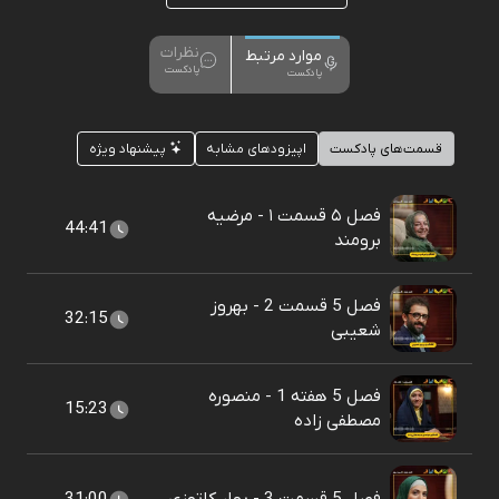
نظرات
موارد مرتبط
پادکست
پادکست
قسمت‌های پادکست
اپیزودهای مشابه
پیشنهاد ویژه
فصل ۵ قسمت ۱ - مرضیه
44:41
برومند
فصل 5 قسمت 2 - بهروز
32:15
شعیبی
فصل 5 هفته 1 - منصوره
15:23
مصطفی زاده