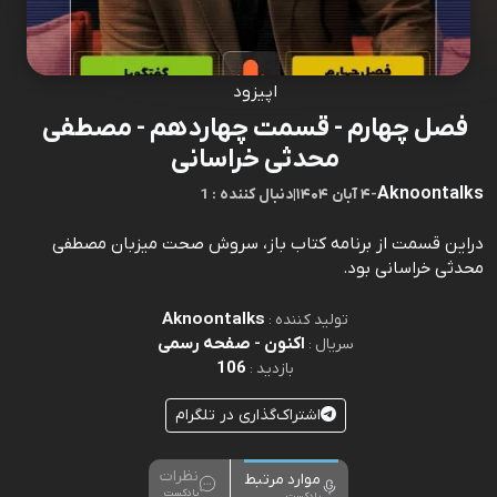
اپیزود
فصل چهارم - قسمت چهاردهم - مصطفی
محدثی خراسانی‌
Aknoontalks
-
۴ آبان ۱۴۰۴
|
1 : دنبال کننده
دراین قسمت از برنامه کتاب باز، سروش صحت میزبان مصطفی
محدثی خراسانی‌ بود.
Aknoontalks
تولید کننده :
اکنون - صفحه رسمی
سریال :
106
بازدید :
اشتراک‌گذاری در تلگرام
نظرات
موارد مرتبط
پادکست
پادکست