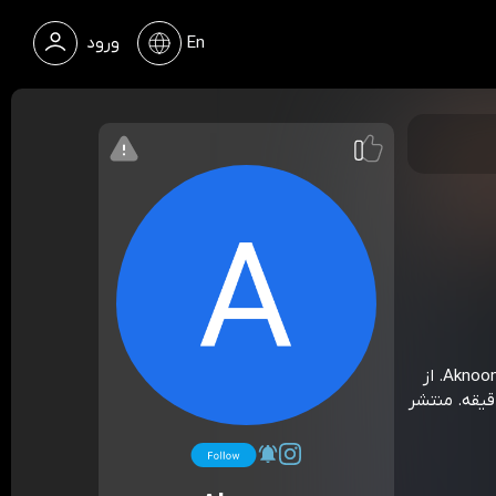
En
ورود
«فصل چهارم - قسمت نود و دوم - عبدالحمید قدیریان» از Aknoontalks. از
 «اکنون - صفحه رسمی»، قسمت 507. مدت زمان 30 دقیقه. منتشر