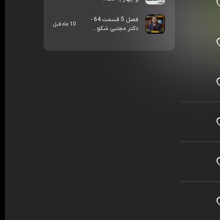
فصل 5 قسمت 64 -
10 ماه قبل
دکتر مجتبی شکو...