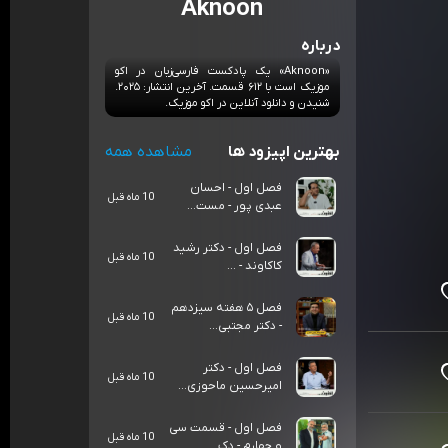
Aknoon
درباره
«Aknoon» یک پادکست فارسی‌زبان در اکو
موزیک است با ۶۱۲ قسمت. آخرین انتشار: ۲۰۲۵.
شنیدن و دانلود آنلاین در اکو موزیک.
بهترین اپیزود ها
مشاهده همه
فصل اول - احسان
10 ماه قبل
عبدی پور - مست...
فصل اول - دکتر رشید
10 ماه قبل
کاکاوند - ...
فصل ۵ هفته سیزدهم
10 ماه قبل
- دکتر مجتبی...
فصل اول - دکتر
10 ماه قبل
امیرحسین ماحوزی...
فصل اول - قسمت سی
10 ماه قبل
و چهارم - دک...