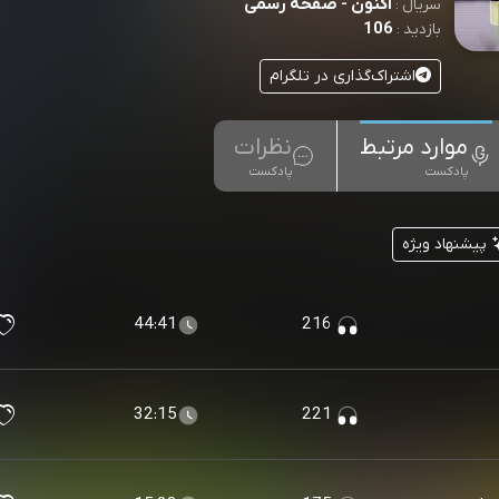
اکنون - صفحه رسمی
سریال :
106
بازدید :
اشتراک‌گذاری در تلگرام
موارد مرتبط
نظرات
پادکست
پادکست
پیشنهاد ویژه
44:41
216
32:15
221