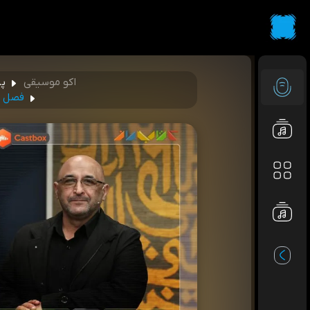
اکو موسیقی
پا
فصل چ