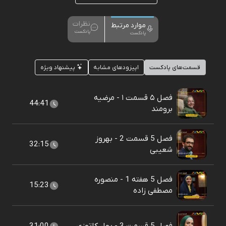
نظرات
موارد مرتبط
پادکست
پادکست
قسمت‌های پادکست
اپیزودهای مشابه
پیشنهاد ویژه
فصل ۵ قسمت ۱ - مرضیه
44:41
برومند
فصل 5 قسمت 2 - بهروز
32:15
شعیبی
فصل 5 هفته 1 - منصوره
15:23
مصطفی زاده