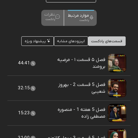
نظرات
موارد مرتبط
پادکست
پادکست
قسمت‌های پادکست
اپیزودهای مشابه
پیشنهاد ویژه
فصل ۵ قسمت ۱ - مرضیه
44:41
برومند
فصل 5 قسمت 2 - بهروز
32:15
شعیبی
فصل 5 هفته 1 - منصوره
15:23
مصطفی زاده