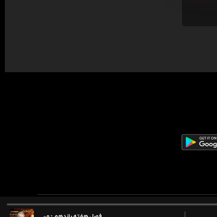
فصل هفته یازدهم - مسعود فراستی (در با