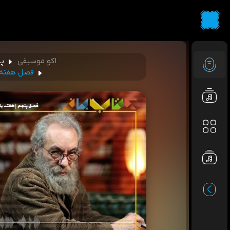
اکو موسیقی
پا
فصل هفته ی