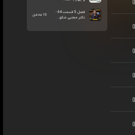
فصل 5 قسمت 64 -
10 ماه قبل
دکتر مجتبی شکو...