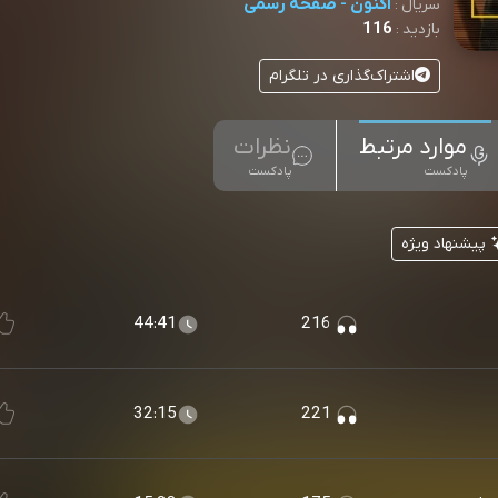
اکنون - صفحه رسمی
سریال :
116
بازدید :
اشتراک‌گذاری در تلگرام
موارد مرتبط
نظرات
پادکست
پادکست
پیشنهاد ویژه
44:41
216
32:15
221