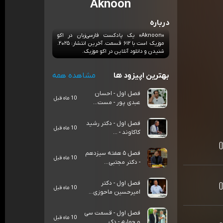
Aknoon
درباره
«Aknoon» یک پادکست فارسی‌زبان در اکو
موزیک است با ۶۱۲ قسمت. آخرین انتشار: ۲۰۲۵.
شنیدن و دانلود آنلاین در اکو موزیک.
بهترین اپیزود ها
مشاهده همه
فصل اول - احسان
10 ماه قبل
عبدی پور - مست...
فصل اول - دکتر رشید
10 ماه قبل
کاکاوند - ...
فصل ۵ هفته سیزدهم
10 ماه قبل
- دکتر مجتبی...
فصل اول - دکتر
10 ماه قبل
امیرحسین ماحوزی...
فصل اول - قسمت سی
10 ماه قبل
و چهارم - دک...