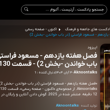
دکست های جامعه و فرهنگ
اکنون - صفحه رسمی
ازدهم - مسعود فراستی (در باب خواندن -بخش 2)
اپیزود
فصل هفته یازدهم - مسعود فراستی
باب خواندن -بخش 2) - قسمت 130
Aknoontalks
-
۴ آبان ۱۴۰۴
|
1 : دنبال کننده
«فصل هف
12 دقیقه. منتشر شده در 2025. گوش دادن آنلاین و رایگان در اکو موزیک.
Aknoontalks
تولید کننده :