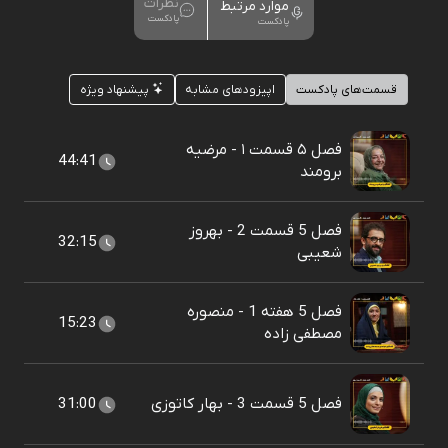
نظرات
موارد مرتبط
پادکست
پادکست
قسمت‌های پادکست
اپیزودهای مشابه
پیشنهاد ویژه
فصل ۵ قسمت ۱ - مرضیه
44:41
برومند
فصل 5 قسمت 2 - بهروز
32:15
شعیبی
فصل 5 هفته 1 - منصوره
15:23
مصطفی زاده
فصل 5 قسمت 3 - بهار کاتوزی
31:00