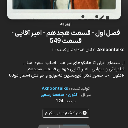
اپیزود
فصل اول - قسمت هجدهم - امیر آقایی -
قسمت 549
Aknoontalks
-
۴ آبان ۱۴۰۴
|
1 : دنبال کننده
از سینمای ایران تا هایکوهای سرزمین آفتاب؛ سفری میان
شاعرانگی و تنهایی…امیر آقایی مهمان قسمت هجدهم
«اکنون…»با حضور دکتر امیرحسین ماحوزی و خوانش اشعار مولانا
Aknoontalks
تولید کننده :
اکنون - صفحه رسمی
سریال :
124
بازدید :
اشتراک‌گذاری در تلگرام